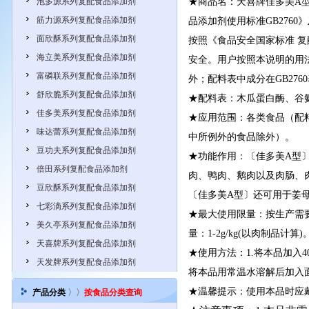
泡多源系列复配食品添加剂
★商品名：天喜牌佳多美A型
筋力源系列复配食品添加剂
品添加剂使用标准GB276
面欣酥系列复配食品添加剂
按照《食品安全国家标准 复
海立美系列复配食品添加剂
安全。用户按照本说明的用
富磷联系列复配食品添加剂
外；配料表中成分在
GB2760
舒欣脆系列复配食品添加剂
★配料表：木瓜蛋白酶、谷
佳多美系列复配食品添加剂
★应用范围：各类食品（配
味达蕾系列复配食品添加剂
中所例外的食品除外）。
豆功夫系列复配食品添加剂
★功能作用：〔佳多美A型
倍田系列复配食品添加剂
肉、鸭肉、鹅肉以及肉肠、
豆欣酥系列复配食品添加剂
〔佳多美A型〕还可用于姜
七彩滴系列复配食品添加剂
★最大使用限量：按生产需要
美久亭系列复配食品添加剂
量：1-2g/kg(以肉制品计算
天喜牌系列复配食品添加剂
★使用方法：1.将本品加入4
天发牌系列复配食品添加剂
将本品用常温水溶解后加入
★温馨提示：使用本品时应
产品分类
〉〉
按食品分类查询