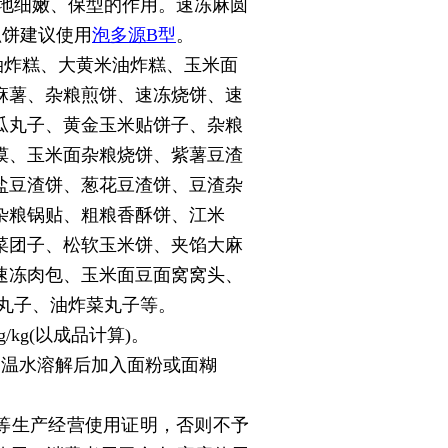
质地细嫩、保型的作用。速冻麻圆
抓饼建议使用
泡多源B型
。
油炸糕、大黄米油炸糕、玉米面
麻薯、杂粮煎饼、速冻烧饼、速
瓜丸子、黄金玉米贴饼子、杂粮
馍、玉米面杂粮烧饼、紫薯豆渣
盐豆渣饼、葱花豆渣饼、豆渣杂
杂粮锅贴、粗粮香酥饼、江米
菜团子、松软玉米饼、夹馅大麻
速冻肉包、玉米面豆面窝窝头、
丸子、油炸菜丸子等。
kg(以成品计算)。
常温水溶解后加入面粉或面糊
照等生产经营使用证明，否则不予