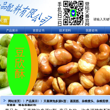
产品展示
资质证书
技术资料
我要咨询
网站首页
〉〉
产品展示
〉〉天喜牌泡多源K型； 蒸面筋、杂粮窝头、杂粮煎饼
芙蓉果、辣条等膨松剂