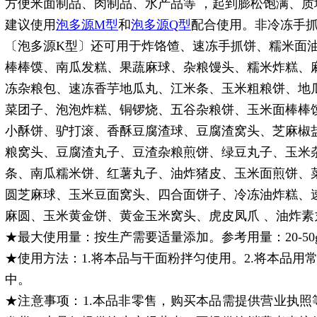
方便米面制品、肉制品、水产品等 ，起到膨松饱满、
建议使用
泡多源M型
和
泡多源Q型
配合使用。非冷冻手
〔泡多源K型〕还可用于炸饹馇、速冻手抓饼、糯米面
棒棒馍、南瓜发糕、果蔬麻球、杂粮馒头、糯米炸糕、
冻杂粮包、速冻香芋地瓜丸、江米条、玉米粗粮饼、地
菜团子、泡泡炸糕、铜锣烧、五谷杂粮饼、玉米面棒棒
小酥饼、驴打滚、香酥豆腐渣球、豆腐渣窝头、芝麻椒
粮窝头、豆腐渣丸子、豆渣杂粮煎饼、绿豆丸子、玉米
条、南瓜糯米饼、红薯丸子、油炸猪皮、玉米面煎饼、
圆芝麻球、玉米豆面窝头、四合面饼子、冷冻油炸糕、
麻圆、玉米黄金饼、黄金玉米窝头、虎皮凤爪 、油炸素
★最大使用量：按生产需要适量添加。参考用量：20-50g/
★使用方法：1.将本品与干面粉拌匀使用。2.将本品用
中。
★注意事项：1.本品非零售，购买本品需提供营业执