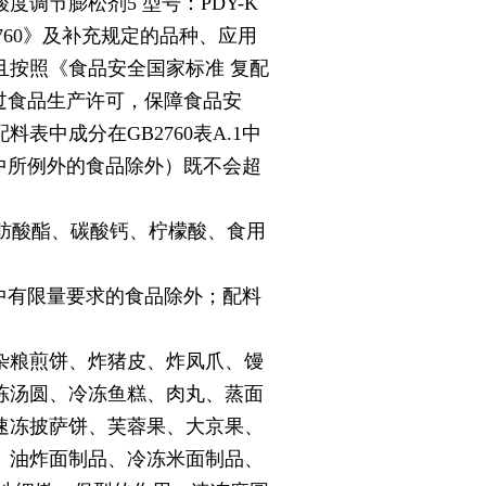
调节膨松剂5 型号：PDY-K
760》及补充规定的品种、应用
且按照《食品安全国家标准 复配
通过食品生产许可，保障食品安
中成分在GB2760表A.1中
3中所例外的食品除外）既不会超
脂肪酸酯、碳酸钙、柠檬酸、食用
1中有限量要求的食品除外；配料
杂粮煎饼、炸猪皮、炸凤爪、馒
冻汤圆、冷冻鱼糕、肉丸、蒸面
速冻披萨饼、芙蓉果、大京果、
、油炸面制品、冷冻米面制品、